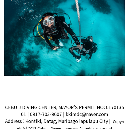
CEBU J DIVING CENTER, MAYOR'S PERMIT NO: 0170135
01 | 0917-703-9607 | kkimdc@naver.com
Address : Kontiki, Datag, Maribago lapulapu City |
Copyri
ght(c) 2013 Cebu J Diving company All rights reserved