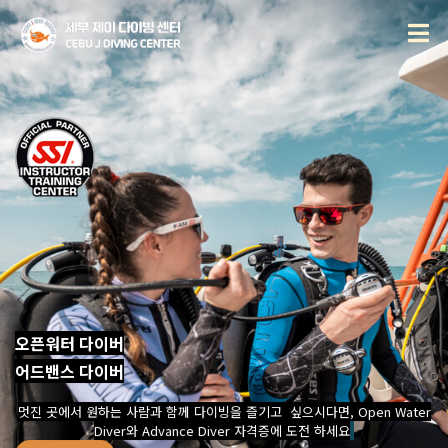
펀다이빙
체험다이 빙
오픈워터 다이버
레스큐및 응급처치
어드밴스 다이버
경이로운 자연과 함께 즐기고 싶으세요?
으로 멋진 여정을 함께 하세요.
프로그램
펀다이빙
세부 제이
그렇다면
스쿠버 다이빙은 생각보다 쉽습니다.
체험 다이빙
자세히보기
멋진 곳에서 원하는 사람과 함께 다이빙을 즐기고 싶으시다면, Open Water
포츠를 접할수 있는 가장 첫번째 입문 과정 입니다.
은 이 멋진 스
입니다.
레스큐 다이버 코스
내 자신과 다른 다이버들을 보호하는 구조대,
Diver와 Advance Diver 자격증에 도전 하세요
자세히보기