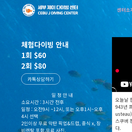
센터소
체험다이빙 안내
1회 $60
2회 $80
카톡상담하기
일 정 안 내
오늘날 
소요시간 : 3시간 전후
943년 
일정 : 오전9시 ~12시, 또는 오후1시~오후
ustea
4시 선택
스쿠버 
2인이상 무료 막탄 픽업&드럽, 중식 x, 장
다.
비렌탈 포함,무료 사진.