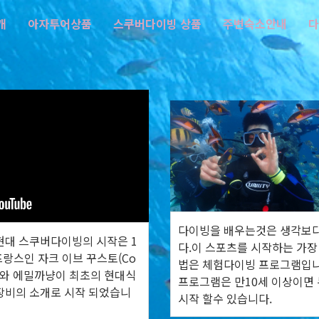
개
아자투어상품
스쿠버다이빙 상품
주변숙소안내
다
다이빙을 배우는것은 생각보
현대 스쿠버다이빙의 시작은 1
다.이 스포츠를 시작하는 가장
프랑스인 자크 이브 꾸스토(Co
법은 체험다이빙 프로그램입니
u)와 에밀까냥이 최초의 현대식
프로그램은 만10세 이상이면
장비의 소개로 시작 되었습니
시작 할수 있습니다.