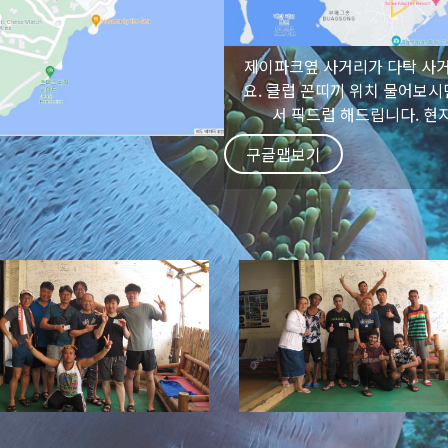
제이파크옆 사거리가 다탁 사거
요. 클럽 꼰띠끼 위치 물어보시
서 픽드럽 해드립니다. 현지번호
구글맵보기