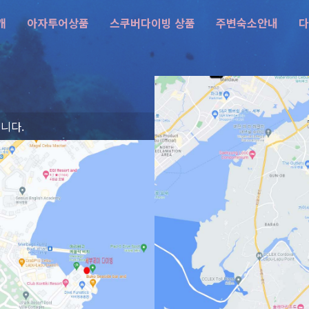
개
아자투어상품
스쿠버다이빙 상품
주변숙소안내
다
니다.